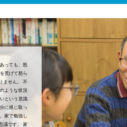
あっても、怒
声を荒げて怒ら
りません。 不
のような状況
たいという意識
分に感じ取っ
。家で勉強し
思議です。 家